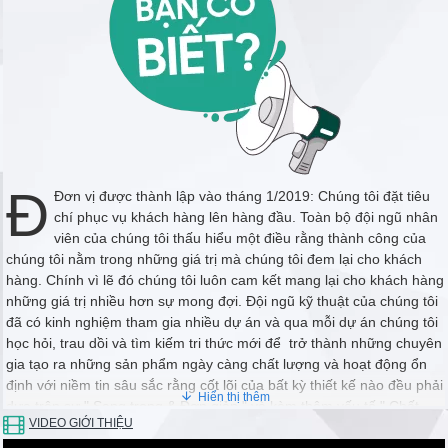
Đ
Đơn vị được thành lập vào tháng 1/2019: Chúng tôi đặt tiêu
chí phục vụ khách hàng lên hàng đầu. Toàn bộ đội ngũ nhân
viên của chúng tôi thấu hiểu một điều rằng thành công của
chúng tôi nằm trong những giá trị mà chúng tôi đem lại cho khách
hàng. Chính vì lẽ đó chúng tôi luôn cam kết mang lại cho khách hàng
những giá trị nhiều hơn sự mong đợi. Đội ngũ kỹ thuật của chúng tôi
đã có kinh nghiệm tham gia nhiều dự án và qua mỗi dự án chúng tôi
học hỏi, trau dồi và tìm kiếm tri thức mới để trở thành những chuyên
gia tạo ra những sản phẩm ngày càng chất lượng và hoạt động ổn
định với niềm tin sâu sắc rằng cốt lõi của bất kỳ thiết kế nào đều phải
dựa trên sự " Sang trọng & Đơn giản " và kèm thêm yếu tố " Chất
VIDEO GIỚI THIỆU
lượng & Hoạt động Ổn định "