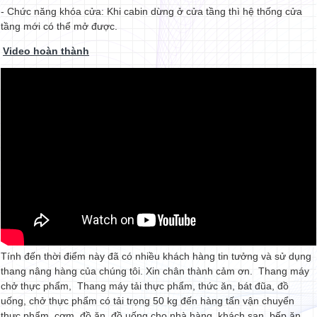
- Chức năng khóa cửa: Khi cabin dừng ở cửa tầng thì hệ thống cửa
tầng mới có thể mở được.
Video hoàn thành
Tính đến thời điểm này đã có nhiều khách hàng tin tưởng và sử dụng
thang nâng hàng của chúng tôi. Xin chân thành cảm ơn. Thang máy
chở thực phẩm, Thang máy tải thực phẩm, thức ăn, bát đũa, đồ
uống, chở thực phẩm có tải trọng 50 kg đến hàng tấn vận chuyển
thực phẩm, cơm, đồ ăn, đồ uống cho nhà hàng, khách sạn, bếp ăn