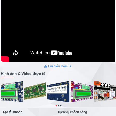
Chúng tôi coi trọng mối quan hệ lâu dài. Thành công bắt
đầu từ việc khởi tạo mối quan hệ hợp tác tin tưởng, chính
sách hỗ trợ, hậu mãi tạo cho khách hàng niềm tin hoàn toàn khi
trao công việc cho Chúng tôi. Đó là cách duy trì mối quan hệ dài
lâu bền vững. #congnghieptudong
Tìm hiểu thêm
Hình ảnh & Video thực tế
Tạo tài khoản
Dịch vụ khách hàng