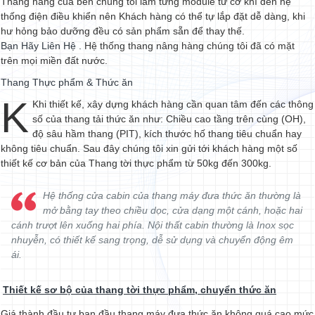
Thang hàng của bên chúng tôi làm từng module từ cơ khí đến hệ
thống điện điều khiển nên Khách hàng có thể tự lắp đặt dễ dàng, khi
hư hỏng bảo dưỡng đều có sản phẩm sẵn để thay thế.
Bạn Hãy Liên Hệ
. Hệ thống thang nâng hàng chúng tôi đã có mặt
trên mọi miền đất nước.
Thang Thực phẩm & Thức ăn
K
Khi thiết kế, xây dựng khách hàng cần quan tâm đến các thông
số của thang tải thức ăn như: Chiều cao tầng trên cùng (OH),
độ sâu hầm thang (PIT), kích thước hố thang tiêu chuẩn hay
không tiêu chuẩn. Sau đây chúng tôi xin gửi tới khách hàng một số
thiết kế cơ bản của Thang tời thực phẩm từ 50kg đến 300kg.
Hệ thống cửa cabin của thang máy đưa thức ăn thường là
mở bằng tay theo chiều dọc, cửa dạng một cánh, hoặc hai
cánh trượt lên xuống hai phía. Nội thất cabin thường là Inox sọc
nhuyễn, có thiết kế sang trọng, dễ sử dụng và chuyển động êm
ái.
Thiết kế sơ bộ của thang tời thực phẩm, chuyển thức ăn
Giá thành đầu tư ban đầu thang máy đưa thức ăn không quá cao mức