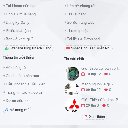
Tài khoản của bạn
Liên hệ chúng tôi
Lịch sử mua hàng
Trả lại hàng
Đăng ký đại lý
Sơ đồ trang web
Phiếu quà tặng
Thương hiệu
Bạn đã xem gì ?
Tài liệu & Download
Website Blog Khách Hàng
Video Học Điện Miễn Phí
Thông tin giới thiệu
Tin mới nhất
Về chúng tôi
Giới thiệu cơ bản về IC 8051 và tập lệnh ASM
10
thg 12
0
Chính sách bảo mật
Điều khoản và điều kiện
Mạch nguồn là gì ?
09
thg 12
0
Trang tin tức và dự án
Giới Thiệu Các Loại PLC Họ FX của Mitsubishi Và Ứng Dụng Thực Tế
Dự án đầu tư
29
thg 3
0
Về trang chủ
Xem thêm