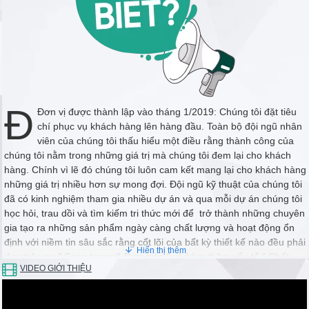
Đ
Đơn vị được thành lập vào tháng 1/2019: Chúng tôi đặt tiêu
chí phục vụ khách hàng lên hàng đầu. Toàn bộ đội ngũ nhân
viên của chúng tôi thấu hiểu một điều rằng thành công của
chúng tôi nằm trong những giá trị mà chúng tôi đem lại cho khách
hàng. Chính vì lẽ đó chúng tôi luôn cam kết mang lại cho khách hàng
những giá trị nhiều hơn sự mong đợi. Đội ngũ kỹ thuật của chúng tôi
đã có kinh nghiệm tham gia nhiều dự án và qua mỗi dự án chúng tôi
học hỏi, trau dồi và tìm kiếm tri thức mới để trở thành những chuyên
gia tạo ra những sản phẩm ngày càng chất lượng và hoạt động ổn
định với niềm tin sâu sắc rằng cốt lõi của bất kỳ thiết kế nào đều phải
dựa trên sự " Sang trọng & Đơn giản " và kèm thêm yếu tố " Chất
VIDEO GIỚI THIỆU
lượng & Hoạt động Ổn định "
Chúng tôi coi trọng mối quan hệ lâu dài. Thành công bắt