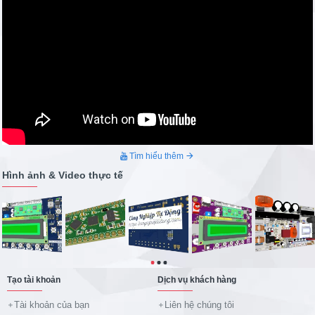
đầu từ việc khởi tạo mối quan hệ hợp tác tin tưởng, chính
sách hỗ trợ, hậu mãi tạo cho khách hàng niềm tin hoàn toàn khi
trao công việc cho Chúng tôi. Đó là cách duy trì mối quan hệ dài
lâu bền vững. #congnghieptudong
Tìm hiểu thêm
Hình ảnh & Video thực tế
Tạo tài khoản
Dịch vụ khách hàng
Tài khoản của bạn
Liên hệ chúng tôi