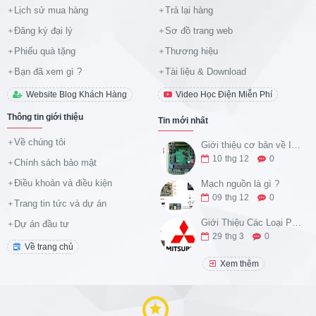
Lịch sử mua hàng
Trả lại hàng
Đăng ký đại lý
Sơ đồ trang web
Phiếu quà tặng
Thương hiệu
Bạn đã xem gì ?
Tài liệu & Download
Website Blog Khách Hàng
Video Học Điện Miễn Phí
Thông tin giới thiệu
Tin mới nhất
Về chúng tôi
Giới thiệu cơ bản về IC 8051 và tập lệnh ASM
10
thg 12
0
Chính sách bảo mật
Điều khoản và điều kiện
Mạch nguồn là gì ?
09
thg 12
0
Trang tin tức và dự án
Giới Thiệu Các Loại PLC Họ FX của Mitsubishi Và Ứng Dụng Thực Tế
Dự án đầu tư
29
thg 3
0
Về trang chủ
Xem thêm