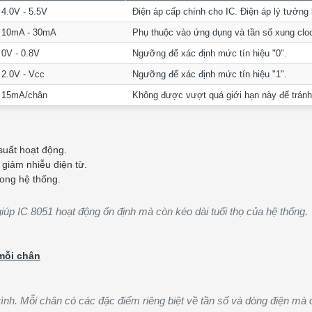
4.0V - 5.5V
Điện áp cấp chính cho IC. Điện áp lý tưởng 
10mA - 30mA
Phụ thuộc vào ứng dụng và tần số xung clo
0V - 0.8V
Ngưỡng để xác định mức tín hiệu "0".
2.0V - Vcc
Ngưỡng để xác định mức tín hiệu "1".
15mA/chân
Không được vượt quá giới hạn này để tránh
suất hoạt động.
giảm nhiễu điện từ.
ong hệ thống.
iúp IC 8051 hoạt động ổn định mà còn kéo dài tuổi thọ của hệ thống.
 mỗi chân
p trình. Mỗi chân có các đặc điểm riêng biệt về tần số và dòng điện m