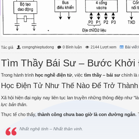
congnghieptudong
0 Bình luận
2144 Lượt xem
Bài viế
Tác giả
Tìm Thầy Bái Sư – Bước Khởi
Trong hành trình
học nghề điện tử
, việc
tìm thầy – bái sư
chính là 
Học Điện Tử Như Thế Nào Để Trở Thành
Xã hội hiện đại ngày nay liên tục lan truyền những thông điệp như “là
lực bản thân
.
Thực tế cho thấy,
thành công chưa bao giờ là con đường ngắn
.
Nhất nghệ tinh – Nhất thân vinh.