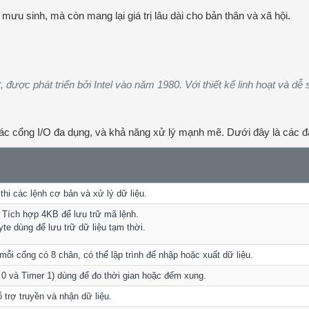
ưu sinh, mà còn mang lại giá trị lâu dài cho bản thân và xã hội.
t, được phát triển bởi Intel vào năm 1980. Với thiết kế linh hoạt và 
 các cổng I/O đa dụng, và khả năng xử lý mạnh mẽ. Dưới đây là các 
 thi các lệnh cơ bản và xử lý dữ liệu.
Tích hợp 4KB để lưu trữ mã lệnh.
te dùng để lưu trữ dữ liệu tạm thời.
mỗi cổng có 8 chân, có thể lập trình để nhập hoặc xuất dữ liệu.
r 0 và Timer 1) dùng để đo thời gian hoặc đếm xung.
ỗ trợ truyền và nhận dữ liệu.