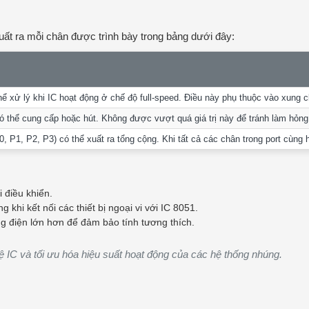
xuất ra mỗi chân được trình bày trong bảng dưới đây:
ể xử lý khi IC hoạt động ở chế độ full-speed. Điều này phụ thuộc vào xung cl
ó thể cung cấp hoặc hút. Không được vượt quá giá trị này để tránh làm hỏng
0, P1, P2, P3) có thể xuất ra tổng cộng. Khi tất cả các chân trong port cùng
 điều khiển.
khi kết nối các thiết bị ngoại vi với IC 8051.
òng điện lớn hơn để đảm bảo tính tương thích.
ệ IC và tối ưu hóa hiệu suất hoạt động của các hệ thống nhúng.