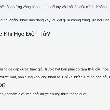
 thể sống vững vàng bằng chính đôi tay và khối óc của mình. Không
, thì chẳng khác nào đang xây lâu đài giữa không trung. Xã hội luô
c Khi Học Điện Tử?
ưng để gặp được thầy giỏi, trước hết bạn phải có
tâm thái cầu học
.
y trước mặt, bạn cũng khó lòng nhận ra. Chỉ khi biết cúi mình học hỏ
ỏi?
y sự “chém gió”, mà phải được chứng thực thông qua: