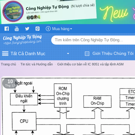
Mua hàng
Tất Cả Danh Mục
Giới Thiệu Chúng Tôi
Tin tức và Hướng dẫn
Giới thiệu cơ bản về IC 8051 và tập lệnh ASM
Trang chủ
10
Thg 12