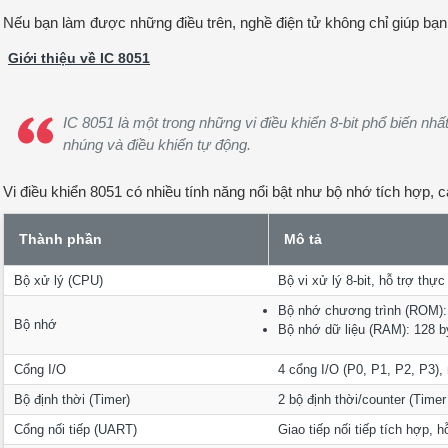
Nếu bạn làm được những điều trên, nghề điện tử không chỉ giúp bạn m
Giới thiệu về IC 8051
IC 8051 là một trong những vi điều khiển 8-bit phổ biến nhấ
nhúng và điều khiển tự động.
Vi điều khiển 8051 có nhiều tính năng nổi bật như bộ nhớ tích hợp,
Thành phần
Mô tả
Bộ xử lý (CPU)
Bộ vi xử lý 8-bit, hỗ trợ thực
Bộ nhớ chương trình (ROM):
Bộ nhớ
Bộ nhớ dữ liệu (RAM):
128 by
Cổng I/O
4 cổng I/O (P0, P1, P2, P3), 
Bộ định thời (Timer)
2 bộ định thời/counter (Time
Cổng nối tiếp (UART)
Giao tiếp nối tiếp tích hợp, h