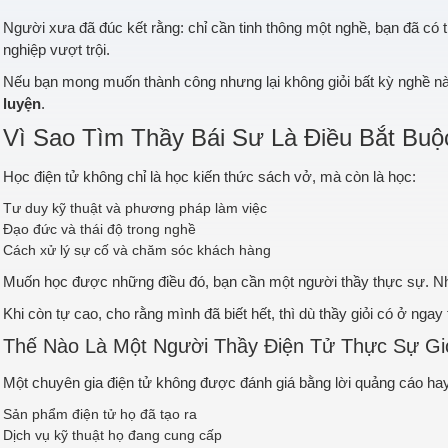
Người xưa đã đúc kết rằng: chỉ cần tinh thông một nghề, bạn đã có
nghiệp vượt trội.
Nếu bạn mong muốn thành công nhưng lại không giỏi bất kỳ nghề nào
luyện
.
Vì Sao Tìm Thầy Bái Sư Là Điều Bắt Buộ
Học điện tử không chỉ là học kiến thức sách vở, mà còn là học:
Tư duy kỹ thuật và phương pháp làm việc
Đạo đức và thái độ trong nghề
Cách xử lý sự cố và chăm sóc khách hàng
Muốn học được những điều đó, bạn cần một người thầy thực sự. Nh
Khi còn tự cao, cho rằng mình đã biết hết, thì dù thầy giỏi có ở nga
Thế Nào Là Một Người Thầy Điện Tử Thực Sự Gi
Một chuyên gia điện tử không được đánh giá bằng lời quảng cáo ha
Sản phẩm điện tử họ đã tạo ra
Dịch vụ kỹ thuật họ đang cung cấp