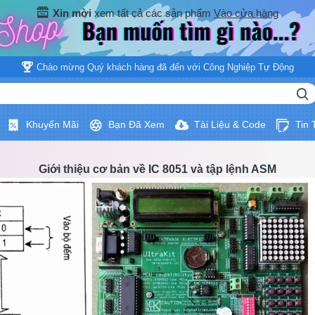
Xin mời
xem tất cả các sản phẩm
Vào cửa hàng
Chào mừng Quý khách hàng đã đến với Công Nghiệp Tự Động
Khuyến Mãi
Bạn Đã Xem
Tài Liệu & Code
Tin
Giới thiệu cơ bản về IC 8051 và tập lệnh ASM