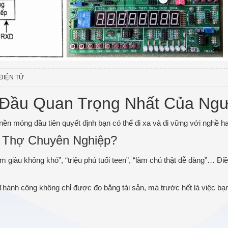
t ĐIỆN TỬ
 Đầu Quan Trọng Nhất Của Ngư
nền móng đầu tiên quyết định bạn có thể đi xa và đi vững với nghề h
 Thợ Chuyên Nghiệp?
m giàu không khó”, “triệu phú tuổi teen”, “làm chủ thật dễ dàng”… Điều
 Thành công không chỉ được đo bằng tài sản, mà trước hết là việc b