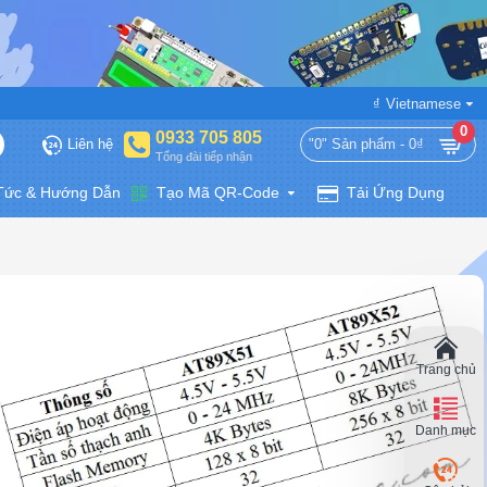
₫
Vietnamese
0
0933 705 805
Liên hệ
"0" Sản phẩm - 0₫
Tổng đài tiếp nhận
 Tức & Hướng Dẫn
Tạo Mã QR-Code
Tải Ứng Dụng
Trang chủ
Danh mục