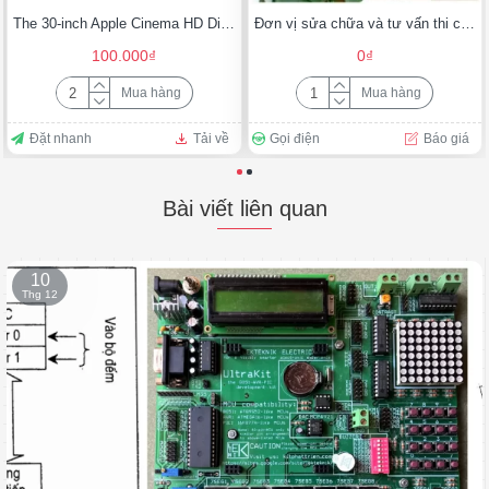
The 30-inch Apple Cinema HD Display delivers an amazing 2560 x 1600 pixel resolution
Đơn vị sửa chữa và tư vấn thi công lắp đặt thang chuyển thức ăn tới quý khách hàng tại Tp Nha trang
100.000₫
0₫
Mua hàng
Mua hàng
Đặt nhanh
Tải về
Gọi điện
Báo giá
Bài viết liên quan
10
Thg 12