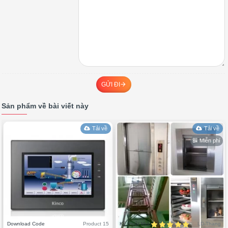
GỬI ĐI
Sản phẩm về bài viết này
Tải về
Tải về
Miễn phí
Download Code
Product 15
Kỹ thuật khánh hòa
LD-Thang