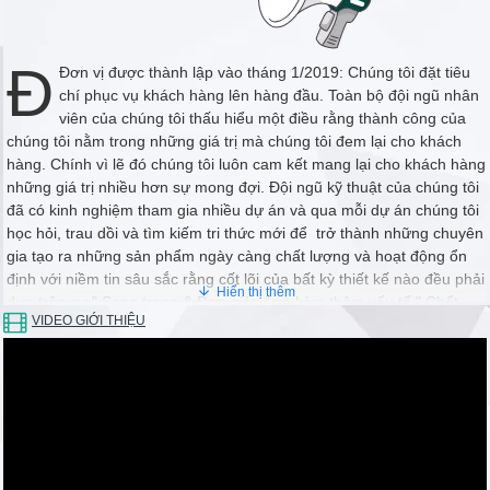
gian cho anh em mới học điện
32. Hướng dẫn đấu công tắc điện cho đèn và chuông cửa cho
người mới học về điện
Đ
Đơn vị được thành lập vào tháng 1/2019: Chúng tôi đặt tiêu
33. Hướng dẫn cách biến cục sạc laptop thành cục sạc điện thoại
chí phục vụ khách hàng lên hàng đầu. Toàn bộ đội ngũ nhân
đơn giản
viên của chúng tôi thấu hiểu một điều rằng thành công của
34. Mạch điện công nghiệp điều khiển động cơ máy bơm nước đơn
chúng tôi nằm trong những giá trị mà chúng tôi đem lại cho khách
giản giành cho bạn
hàng. Chính vì lẽ đó chúng tôi luôn cam kết mang lại cho khách hàng
35. Cách chuyển điện cho động cơ từ 3 pha 380vAc thành 1 pha
những giá trị nhiều hơn sự mong đợi. Đội ngũ kỹ thuật của chúng tôi
220v Ac
đã có kinh nghiệm tham gia nhiều dự án và qua mỗi dự án chúng tôi
36. Mạch điện công nghiệp điều khiển động cơ bơm dầu thủy lực
học hỏi, trau dồi và tìm kiếm tri thức mới để trở thành những chuyên
bằng bàn đạp cơ
gia tạo ra những sản phẩm ngày càng chất lượng và hoạt động ổn
37. Mạch điện công nghiệp điều khiển động cơ bằng contactor có
định với niềm tin sâu sắc rằng cốt lõi của bất kỳ thiết kế nào đều phải
tắt mở bằng công tắc hành trình
dựa trên sự " Sang trọng & Đơn giản " và kèm thêm yếu tố " Chất
38. Mạch điện công nghiệp tắt mở động cơ bằng khởi động từ,
VIDEO GIỚI THIỆU
lượng & Hoạt động Ổn định "
contactor đơn giản quá
39. Mạch Điều khiển tắt mở đèn vườn bằng cách cài đặt thời gian
đơn giản quá
Chúng tôi coi trọng mối quan hệ lâu dài. Thành công bắt
40. Mạch điện tử này làm bộ chống trộm bằng ic 555 đơn giản nhất
đầu từ việc khởi tạo mối quan hệ hợp tác tin tưởng, chính
là đây
sách hỗ trợ, hậu mãi tạo cho khách hàng niềm tin hoàn toàn khi
41. Cách kiểm tra động cơ bị rò điện bằng đồng hồ điện tử
trao công việc cho Chúng tôi. Đó là cách duy trì mối quan hệ dài
42. Mạch điều khiển động cơ hay bơm nước điều khiển bằng tay
lâu bền vững. #congnghieptudong
hay tự động bằng cài đặt thời gian