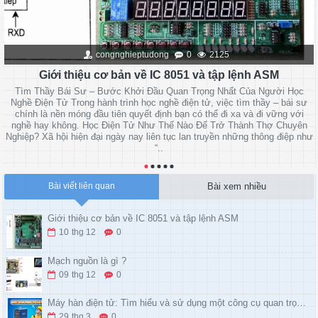
congnghieptudong
0
2125
Giới thiệu cơ bản về IC 8051 và tập lệnh ASM
Tìm Thầy Bái Sư – Bước Khởi Đầu Quan Trọng Nhất Của Người Học
Nghề Điện Tử Trong hành trình học nghề điện tử, việc tìm thầy – bái sư
chính là nền móng đầu tiên quyết định bạn có thể đi xa và đi vững với
nghề hay không. Học Điện Tử Như Thế Nào Để Trở Thành Thợ Chuyên
Nghiệp? Xã hội hiện đại ngày nay liên tục lan truyền những thông điệp như
“..
Bài xem nhiều
Bài viết liên quan
Giới thiệu cơ bản về IC 8051 và tập lệnh ASM
10
thg 12
0
Mạch nguồn là gì ?
09
thg 12
0
Máy hàn điện tử: Tìm hiểu và sử dụng một công cụ quan trọng trong công việc hàn
29
thg 3
0