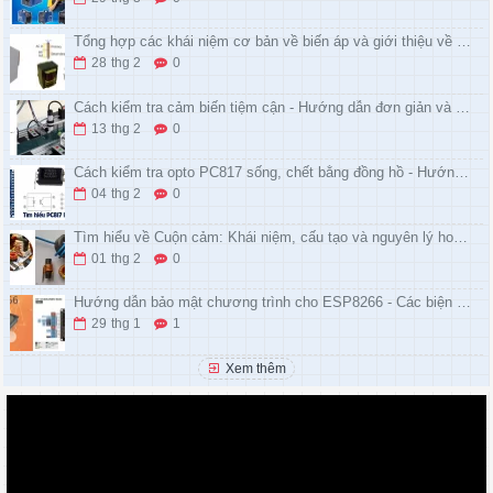
Tổng hợp các khái niệm cơ bản về biến áp và giới thiệu về các loại biến áp khác nhau
28
thg 2
0
Cách kiểm tra cảm biến tiệm cận - Hướng dẫn đơn giản và hiệu quả
13
thg 2
0
Cách kiểm tra opto PC817 sống, chết bằng đồng hồ - Hướng dẫn chi tiết
04
thg 2
0
Tìm hiểu về Cuộn cảm: Khái niệm, cấu tạo và nguyên lý hoạt động
01
thg 2
0
Hướng dẫn bảo mật chương trình cho ESP8266 - Các biện pháp và phương pháp bảo vệ dữ liệu
29
thg 1
1
Xem thêm