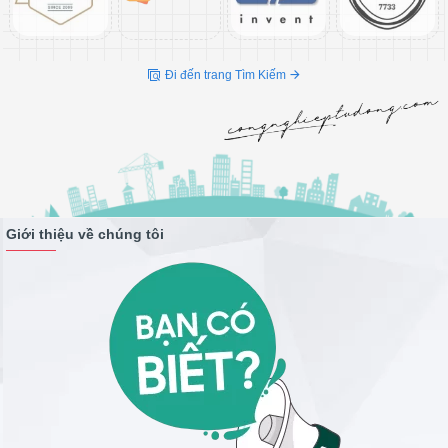
13. Hướng dẫn đo relay còn sống hay đã hư bằng đồng hồ điện tử
14. Cách kiểm tra IGBT bằng tay
15. Lỗi contactor bị kêu rè rè là đây và cấu tạo bên trong
16. Mạch điện điều khiển máy nén khí dân dụng có đồng hồ áp
Đi đến trang Tìm Kiếm
chạy tự động
17. Nguyên lý Sao và Tam giác trong động cơ
18. Mạch điện điều khiển điện trở đốt bằng cảm biến nhiệt độ PT
19. Cách đo cuộn dây của động cơ 1 pha để mắc tụ đề
20. Cách sử dụng đồng hồ điện tử đo điện
21. Mạch điện công nghiệp tham khảo thêm
22. Bộ driver điều khiển tốc độ động cơ 5 dây bạn có biết chưa?
Giới thiệu về chúng tôi
23. Mạch điện công nghiệp ứng dụng thực tế
24. Mạch công nghiệp điều khiển 2 động cơ điện
25. Mạch hẹn giờ chạy bơm nước bằng timer cài đặt thời gian
26. Cách kiểm tra SSR - 25 còn sống hay đã chết cho anh thợ điện
27. Mạch điện công nghiệp điều khiển máy kéo chuyển hàng
28. Mạch điện công nghiệp điều khiển 1 động cơ
29. Mạch điều khiển từ xa cho máy bơm nước chìm
30. Mạch điện công nghiệp điều khiển xi lanh khí nén bằng cảm
biến tiệm cận, van khí
31. Hướng dẫn đấu mạch điện hẹn tắt mở đèn bằng bộ cài đặt thời