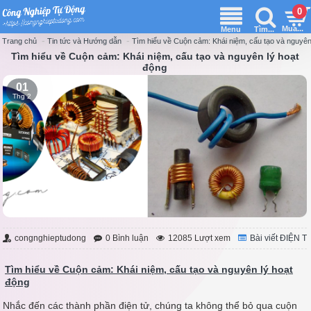
0
Tin tức và Hướng dẫn
Tìm hiểu về Cuộn cảm: Khái niệm, cấu tạo và nguyên
Trang chủ
Tìm hiểu về Cuộn cảm: Khái niệm, cấu tạo và nguyên lý hoạt
động
01
Thg 2
congnghieptudong
0 Bình luận
12085 Lượt xem
Bài viết ĐIỆN T
Tìm hiểu về Cuộn cảm: Khái niệm, cấu tạo và nguyên lý hoạt
động
Nhắc đến các thành phần điện tử, chúng ta không thể bỏ qua cuộn