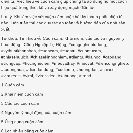
điện tử. Việc hiểu về cuộn cảm giúp chúng ta áp dụng nó một cách
hiệu quả trong thiết kế và xây dựng mạch điện tử.
Lưu ý:
Khi làm việc với cuộn cảm hoặc bất kỳ thành phần điện tử
nào, luôn tuân thủ các quy tắc an toàn và hướng dẫn của nhà sản
xuất.
Từ khoá: Tìm hiểu về Cuộn cảm: Khái niệm, cấu tạo và nguyên lý
hoạt động | Công Nghiệp Tự Động, #congnghieptudong,
#kythuatkhanhhoa, #cuoncam, #cuontu, #cuontucam,
#chiasehuuich, #chiasekinhnghiem, #dientu, #daihoc, #caodang,
#trungcap, #hocnghedien, #meovathay, #meovat, #diencongnghiep,
#tudonghoa, #diendandung, #codientu, #huongdan, #chiase,
#viralreels, #viral, #viralvideo, #xuhuong, #trend.
1.Cuộn cảm
2.Khái niệm cuộn cảm
3.Cấu tạo cuộn cảm
4.Nguyên lý hoạt động của cuộn cảm
5.Ứng dụng cuộn cảm
6.Lọc nhiễu bằng cuộn cảm