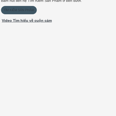
Bấm nút liên hệ Tìm Kiếm Sản Phẩm ở bên dưới.
TÌM KIẾM SẢN PHẨM
Video Tìm hiểu về cuộn cảm