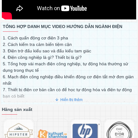
TỔNG HỢP DANH MỤC VIDEO HƯỚNG DẪN NGÀNH ĐIỆN
1. Cách quấn động cơ điện 3 pha
2. Cách kiểm tra cảm biến tiệm cận
3. Điện trở đấu kiểu sao và đấu kiểu tam giác
4. Điện công nghiệp là gì? Thiết bị là gì?
5. Tổng hợp vài mạch điện công nghiệp, tự động hóa thường sử
dụng trong thực tế
6. Mạch điện công nghiệp điều khiển động cơ điện tắt mở đơn giản
nhất
7. Thiết bị điện cơ bản cần có để học tự động hóa và điện tự động
bạn có biết
8. Đọc ký hiệu của diot chỉnh lưu cầu để biết dòng và áp chịu đựng
lớn nhất
Hãng sản xuất
9. Cách chuyển động cơ 3 pha sang 1 pha. Cách bạn chú ý chọn tụ
10. Lắp đá cắt cho đúng để an toàn ha bạn
11. Sự khác nhau giữa tụ điện và cuộn dây , chiều dòng điện
12. An toàn điện