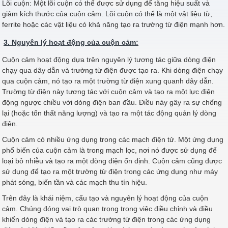
Lõi cuộn: Một lõi cuộn có thể được sử dụng để tăng hiệu suất và
giảm kích thước của cuộn cảm. Lõi cuộn có thể là một vật liệu từ,
ferrite hoặc các vật liệu có khả năng tạo ra trường từ điện mạnh hơn.
3. Nguyên lý hoạt động của cuộn cảm:
Cuộn cảm hoạt động dựa trên nguyên lý tương tác giữa dòng điện
chạy qua dây dẫn và trường từ điện được tạo ra. Khi dòng điện chạy
qua cuộn cảm, nó tạo ra một trường từ điện xung quanh dây dẫn.
Trường từ điện này tương tác với cuộn cảm và tạo ra một lực điện
động ngược chiều với dòng điện ban đầu. Điều này gây ra sự chống
lại (hoặc tổn thất năng lượng) và tạo ra một tác động quản lý dòng
điện.
Cuộn cảm có nhiều ứng dụng trong các mạch điện tử. Một ứng dụng
phổ biến của cuộn cảm là trong mạch lọc, nơi nó được sử dụng để
loại bỏ nhiễu và tạo ra một dòng điện ổn định. Cuộn cảm cũng được
sử dụng để tạo ra một trường từ điện trong các ứng dụng như máy
phát sóng, biến tần và các mạch thu tín hiệu.
Trên đây là khái niệm, cấu tạo và nguyên lý hoạt động của cuộn
cảm. Chúng đóng vai trò quan trọng trong việc điều chỉnh và điều
khiển dòng điện và tạo ra các trường từ điện trong các ứng dụng