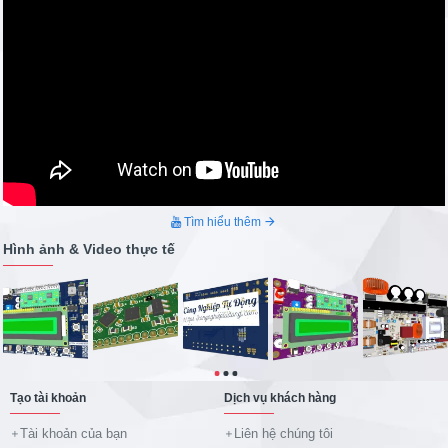
đầu từ việc khởi tạo mối quan hệ hợp tác tin tưởng, chính
sách hỗ trợ, hậu mãi tạo cho khách hàng niềm tin hoàn toàn khi
trao công việc cho Chúng tôi. Đó là cách duy trì mối quan hệ dài
lâu bền vững. #congnghieptudong
Tìm hiểu thêm
Hình ảnh & Video thực tế
Tạo tài khoản
Dịch vụ khách hàng
Tài khoản của bạn
Liên hệ chúng tôi