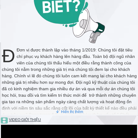
Đ
Đơn vị được thành lập vào tháng 1/2019: Chúng tôi đặt tiêu
chí phục vụ khách hàng lên hàng đầu. Toàn bộ đội ngũ nhân
viên của chúng tôi thấu hiểu một điều rằng thành công của
chúng tôi nằm trong những giá trị mà chúng tôi đem lại cho khách
hàng. Chính vì lẽ đó chúng tôi luôn cam kết mang lại cho khách hàng
những giá trị nhiều hơn sự mong đợi. Đội ngũ kỹ thuật của chúng tôi
đã có kinh nghiệm tham gia nhiều dự án và qua mỗi dự án chúng tôi
học hỏi, trau dồi và tìm kiếm tri thức mới để trở thành những chuyên
gia tạo ra những sản phẩm ngày càng chất lượng và hoạt động ổn
định với niềm tin sâu sắc rằng cốt lõi của bất kỳ thiết kế nào đều phải
dựa trên sự " Sang trọng & Đơn giản " và kèm thêm yếu tố " Chất
VIDEO GIỚI THIỆU
lượng & Hoạt động Ổn định "
Chúng tôi coi trọng mối quan hệ lâu dài. Thành công bắt