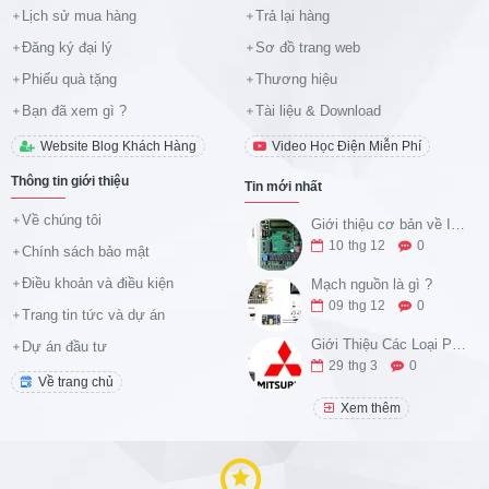
Lịch sử mua hàng
Trả lại hàng
Đăng ký đại lý
Sơ đồ trang web
Phiếu quà tặng
Thương hiệu
Bạn đã xem gì ?
Tài liệu & Download
Website Blog Khách Hàng
Video Học Điện Miễn Phí
Thông tin giới thiệu
Tin mới nhất
Về chúng tôi
Giới thiệu cơ bản về IC 8051 và tập lệnh ASM
10
thg 12
0
Chính sách bảo mật
Điều khoản và điều kiện
Mạch nguồn là gì ?
09
thg 12
0
Trang tin tức và dự án
Giới Thiệu Các Loại PLC Họ FX của Mitsubishi Và Ứng Dụng Thực Tế
Dự án đầu tư
29
thg 3
0
Về trang chủ
Xem thêm